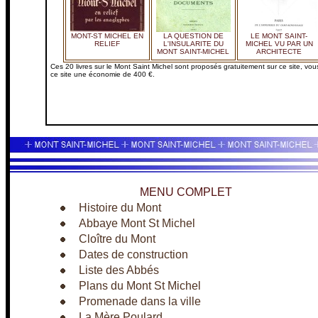
MONT-ST MICHEL EN
LA QUESTION DE
LE MONT SAINT-
RELIEF
L'INSULARITE DU
MICHEL VU PAR UN
MONT SAINT-MICHEL
ARCHITECTE
Ces 20 livres sur le Mont Saint Michel sont proposés gratuitement sur ce site, vou
ce site une économie de 400 €.
MENU COMPLET
Histoire du Mont
Abbaye Mont St Michel
Cloître du Mont
Dates de construction
Liste des Abbés
Plans du Mont St Michel
Promenade dans la ville
La Mère Poulard